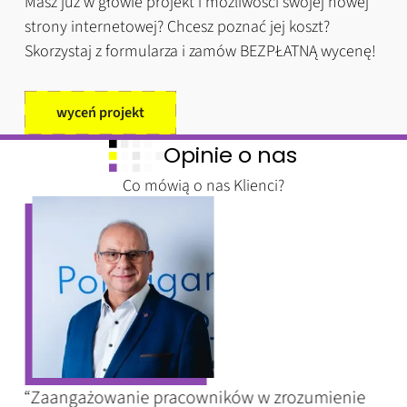
Masz już w głowie projekt i możliwości swojej nowej
strony internetowej? Chcesz poznać jej koszt?
Skorzystaj z formularza i zamów BEZPŁATNĄ wycenę!
wyceń projekt
Opinie o nas
Co mówią o nas Klienci?
“Zaangażowanie pracowników w zrozumienie
“Go