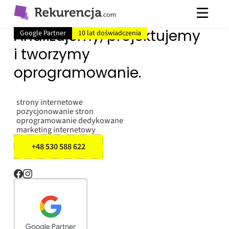
Analizujemy, projektujemy
Google Partner
10 lat doświadczenia
i tworzymy
oprogramowanie.
strony internetowe
pozycjonowanie stron
oprogramowanie dedykowane
marketing internetowy
+48 530 588 622