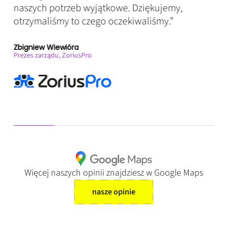
naszych potrzeb wyjątkowe. Dziękujemy,
wię
otrzymaliśmy to czego oczekiwaliśmy.”
nie
biz
Zbigniew Wiewióra
Prezes zarządu, ZoriusPro
Aga
Ekol
Więcej naszych opinii znajdziesz w Google Maps
nasze opinie